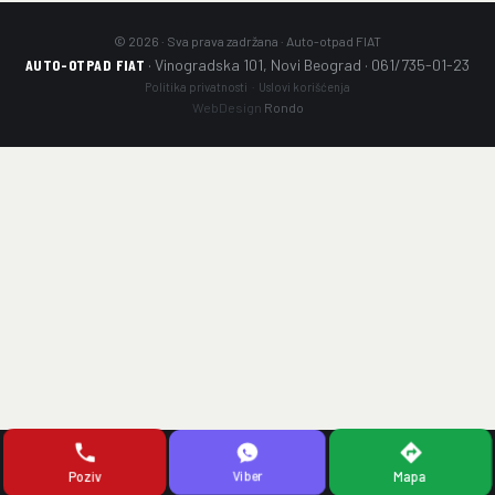
© 2026 · Sva prava zadržana · Auto-otpad FIAT
AUTO-OTPAD FIAT
· Vinogradska 101, Novi Beograd · 061/735-01-23
Politika privatnosti
·
Uslovi korišćenja
WebDesign
Rondo
Viber
Mapa
Poziv