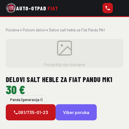
AUTO-OTPAD
FIAT
Početna
Polovni delovi
Delovi salt heble za Fiat Pandu Mk1
Fotografija nije dostupna
DELOVI SALT HEBLE ZA FIAT PANDU MK1
30 €
Panda (generacija I)
061/735-01-23
Viber poruka