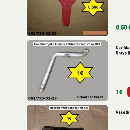
0.50 
Cev hla
Bravo 
1 €
Resetka