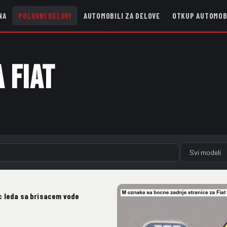
NA
POLOVNI DELOVI
AUTOMOBILI ZA DELOVE
OTKUP AUTOMOB
 FIAT
c leda sa brisacem vode