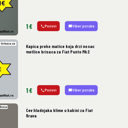
1 €
Pozovi
Viber poruka
Kapica preko matice koja drzi nosac
metlice brisaca za Fiat Punto Mk2
1 €
Pozovi
Viber poruka
Cev hladnjaka klime u kabini za Fiat
Brava