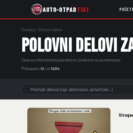
AUTO-OTPAD
FIAT
POČET
Početna
Polovni delovi
POLOVNI DELOVI ZA
Cene su informativnog karaktera i podložne su promenama!
Prikazano
12
od
1034
Struga