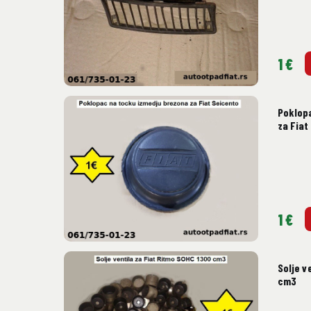
1 €
Poklop
za Fiat
1 €
Solje v
cm3