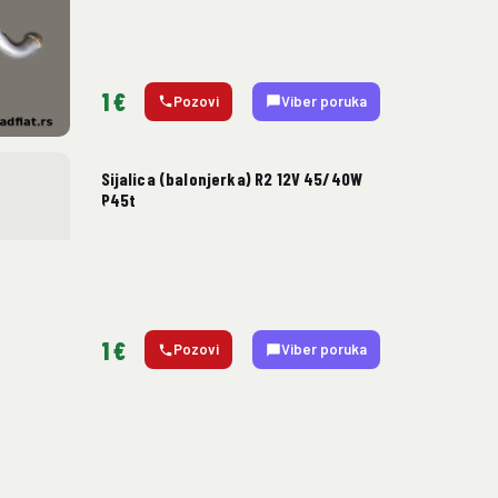
1 €
Pozovi
Viber poruka
Sijalica (balonjerka) R2 12V 45/40W
P45t
1 €
Pozovi
Viber poruka