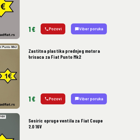
1 €
Pozovi
Viber poruka
Zastitna plastika prednjeg motora
brisaca za Fiat Punto Mk2
1 €
Pozovi
Viber poruka
Sesiric opruge ventila za Fiat Coupe
2.0 16V