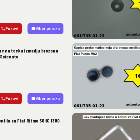
Pozovi
Viber poruka
ac na tocku izmedju brezona
 Seicento
Pozovi
Viber poruka
entila za Fiat Ritmo SOHC 1300