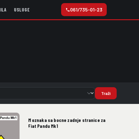
061/735-01-23
ILA
USLUGE
Traži
M oznaka sa bocne zadnje stranice za
Fiat Pandu Mk1