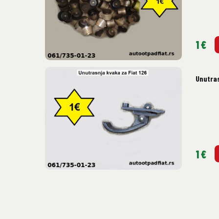
1 €
Unutras
1 €