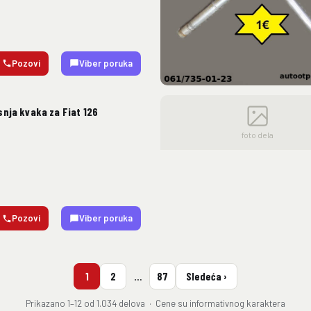
Pozovi
Viber poruka
nja kvaka za Fiat 126
foto dela
Pozovi
Viber poruka
1
2
…
87
Sledeća ›
Prikazano 1–12 od 1.034 delova · Cene su informativnog karaktera