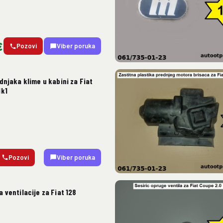
€
Pozovi
Viber poruka
dnjaka klime u kabini za Fiat
Mk1
Pozovi
Viber poruka
 ventilacije za Fiat 128