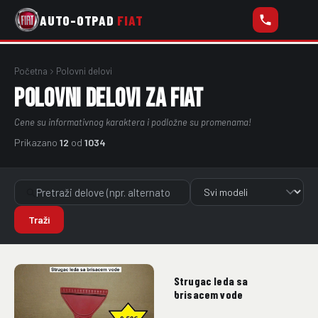
AUTO-OTPAD
FIAT
Početna
Polovni delovi
POLOVNI DELOVI ZA FIAT
Cene su informativnog karaktera i podložne su promenama!
Prikazano
12
od
1034
Traži
Strugac leda sa
brisacem vode