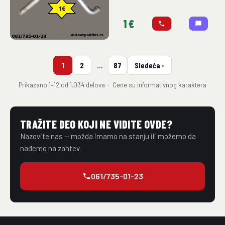
1 €
1
2
…
87
Sledeća ›
Prikazano 1–12 od 1.034 delova · Cene su informativnog karaktera
TRAŽITE DEO KOJI NE VIDITE OVDE?
Nazovite nas — možda imamo na stanju ili možemo da
nađemo na zahtev.
061/735-01-23