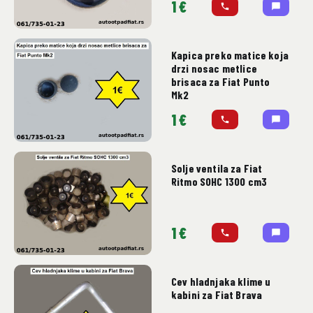
1 €
Kapica preko matice koja
drzi nosac metlice
brisaca za Fiat Punto
Mk2
1 €
Solje ventila za Fiat
Ritmo SOHC 1300 cm3
1 €
Cev hladnjaka klime u
kabini za Fiat Brava